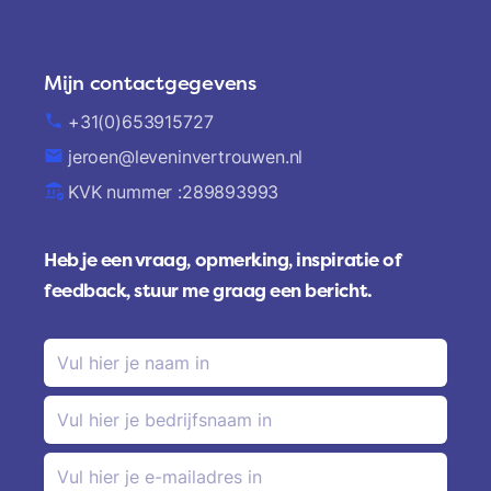
Mijn contactgegevens
phone
+31(0)653915727
email
jeroen@leveninvertrouwen.nl
assured_workload
KVK nummer :289893993
Heb je een vraag, opmerking, inspiratie of
feedback, stuur me graag een bericht.