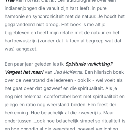
Tree
van
Forrest Carter
. Een autobiografie over een
indianenjongen die vanuit zijn hart leeft, in pure
harmonie en synchroniciteit met de natuur. Je houdt het
gegarandeerd niet droog. Het boek is me altijd
bijgebleven en heeft mijn relatie met de natuur en het
hartbewustzijn (zonder dat ik toen al begreep wat dat
was) aangezet.
Een paar jaar geleden las ik
Spirituele verlichting?
Vergeet het maar!
van
Jed McKenna
. Een hilarisch boek
over de weerstand die iedereen - ook ik - wel voelt als
het gaat over dat gezweef en die spiritualiteit. Als je
nog niet helemaal comfortabel bent met spiritualiteit en
je ego en ratio nog weerstand bieden. Een feest der
herkenning. Hoe belachelijk al die zweverij is. Maar
ondertussen.....ook hoe belachelijk simpel spiritualiteit is
en hoe onnodig al die weerstand, hoeveel verlichting